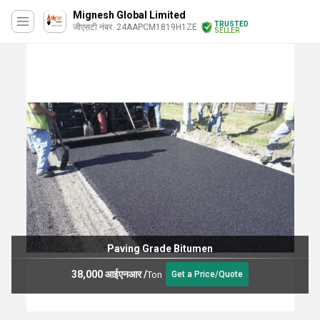
Mignesh Global Limited
TRUSTED
जीएसटी नंबर. 24AAPCM1819H1ZE
SELLER
Penetration Grade Bitu
35,500 आईएनआर
/
Ton
ce/Quote
Get a Pri