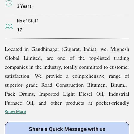
3 Years
हमारा मिशन
एक ऐसा प्लेटफ़ॉर्म प्रदान करके विनिर्माण और
अवसंरचना क्षेत्रों को बदलने के मिशन पर है, जो यूज़र को कुछ
No of Staff
आसान चरणों में बेहतरीन उत्पादों का लाभ उठाने की अनुमति देता है।
17
हम सभी व्यवसायों के लिए एक ही गंतव्य पर उत्पादों की एक विस्तृत
श्रृंखला उपलब्ध कराने में विश्वास करते हैं, जिससे यह उनके लिए
Located in Gandhinagar (Gujarat, India), we, Mignesh
कुशल, विश्वसनीय और किफायती हो जाता है।
Global Limited, are one of the top-listed trading
companies in the industry, totally committed to customer
मिग्नेश ग्लोबल लिमिटेड में
satisfaction. We provide a comprehensive range of
superior grade Road Construction Bitumen, Bitumen
अपने मूल्यों
हम
को बनाए रखने के लिए समर्पित हैं: ईमानदारी,
Pack Drums, Imported Light Diesel Oil, Industrial
खुलेपन और ग्राहक केंद्रित होना। अपने मूल्यवान ग्राहकों को
Furnace Oil, and other products at pocket-friendly
सर्वश्रेष्ठ से कम कुछ नहीं देकर, हम उनके साथ लंबे समय तक
prices. Our remarkable annual turnover is a testimony to
Know More
चलने वाले संबंध बनाने का प्रयास करते हैं।
our robust market reputation and the immense trust
customers show in us.
Share a Quick Message with us
हमारी कहानी
इस तकनीकी रूप से उन्नत दुनिया